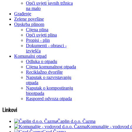
Opći uvjeti javnih tržnica
na malo
Građenje
Zelene površine
Opskrba plinom
Cijena plina
Opći uvjeti plina
Propisi - plin
Dokumenti - obrasci -
izvješća
Komunalni otpad
Odluka o otpadu
Cijena komunalnog otpada
Reciklažno dvorište
Naputak o razvrstavanju
otpada
Naputak o kompostiranju
biootpada
Raspored odvoza otpada
Linkovi
Čaplin d.o.o. Čazma
Komunalije - vodovod 
Grad Čazma