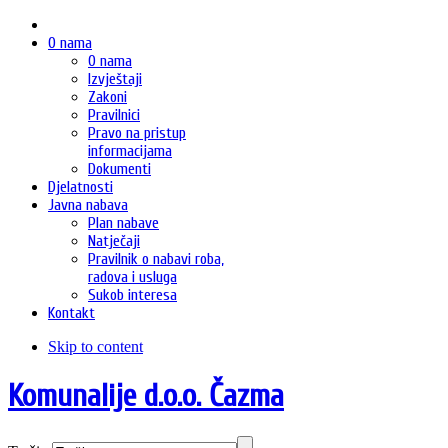
O nama
O nama
Izvještaji
Zakoni
Pravilnici
Pravo na pristup
informacijama
Dokumenti
Djelatnosti
Javna nabava
Plan nabave
Natječaji
Pravilnik o nabavi roba,
radova i usluga
Sukob interesa
Kontakt
Skip to content
Komunalije d.o.o. Čazma