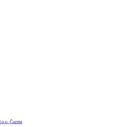
d.o.o. Čazma