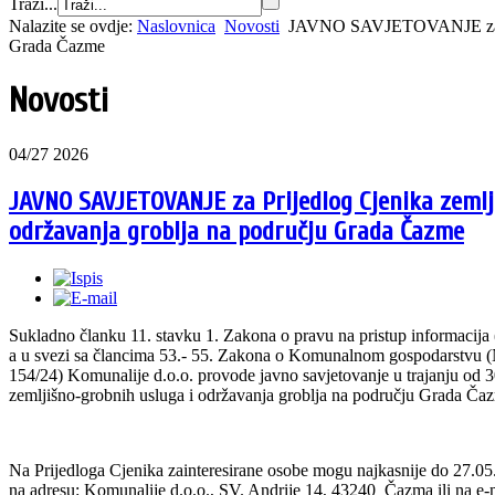
Traži...
Nalazite se ovdje:
Naslovnica
Novosti
JAVNO SAVJETOVANJE za Prij
Grada Čazme
Novosti
04/27 2026
JAVNO SAVJETOVANJE za Prijedlog Cjenika zemlj
održavanja groblja na području Grada Čazme
Sukladno članku 11. stavku 1. Zakona o pravu na pristup informacija 
a u svezi sa člancima 53.- 55. Zakona o Komunalnom gospodarstvu (N
154/24) Komunalije d.o.o. provode javno savjetovanje u trajanju od 3
zemljišno-grobnih usluga i održavanja groblja na području Grada Ča
Na Prijedloga Cjenika zainteresirane osobe mogu najkasnije do 27.05.2
na adresu: Komunalije d.o.o., SV. Andrije 14, 43240 Čazma ili na e-