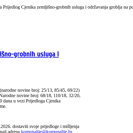
edlog Cjenika zemljišno-grobnih usluga i održavanja groblja na p
išno-grobnih usluga i
(narodne novine broj: 25/13, 85/45, 69/22)
arodne novine broj: 68/18, 110/18, 32/20,
0 dana u vezi Prijedloga Cjenika
zme.
026. dostaviti svoje prijedloge i mišljenja
mail adresu
komunalije@komunalije.hr