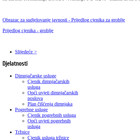
Obrazac za sudjelovanje javnosti - Prijedlog cjenika za groblje
Prijedlog cjenika - groblje
Slijedeće >
Djelatnosti
Dimnjačarske usluge
Cjenik dimnjačarskih
usluga
Opći uvjeti dimnjačarskih
poslova
Plan čišćenja dimnjaka
Pogrebne usluge
Cjenik pogrebnih usluga
Opći uvjeti pogrebnih
usluga
Tržnice
Cjenik usluga tržnice