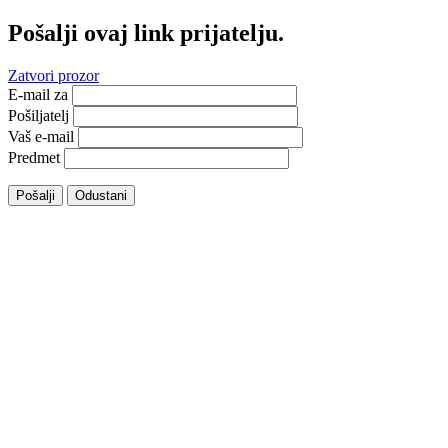
Pošalji ovaj link prijatelju.
Zatvori prozor
E-mail za
Pošiljatelj
Vaš e-mail
Predmet
Pošalji
Odustani