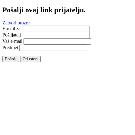
Pošalji ovaj link prijatelju.
Zatvori prozor
E-mail za
Pošiljatelj
Vaš e-mail
Predmet
Pošalji
Odustani