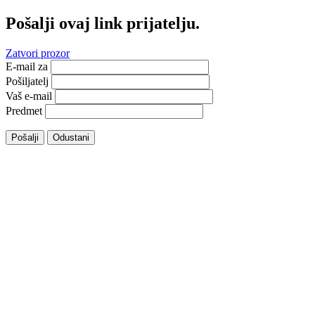
Pošalji ovaj link prijatelju.
Zatvori prozor
E-mail za
Pošiljatelj
Vaš e-mail
Predmet
Pošalji
Odustani