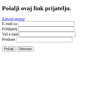
Pošalji ovaj link prijatelju.
Zatvori prozor
E-mail za
Pošiljatelj
Vaš e-mail
Predmet
Pošalji
Odustani