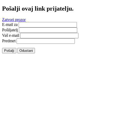
Pošalji ovaj link prijatelju.
Zatvori prozor
E-mail za
Pošiljatelj
Vaš e-mail
Predmet
Pošalji
Odustani