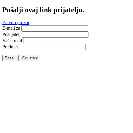
Pošalji ovaj link prijatelju.
Zatvori prozor
E-mail za
Pošiljatelj
Vaš e-mail
Predmet
Pošalji
Odustani