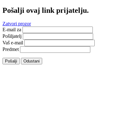
Pošalji ovaj link prijatelju.
Zatvori prozor
E-mail za
Pošiljatelj
Vaš e-mail
Predmet
Pošalji
Odustani