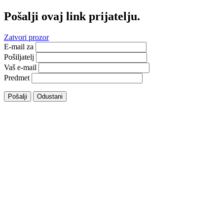
Pošalji ovaj link prijatelju.
Zatvori prozor
E-mail za
Pošiljatelj
Vaš e-mail
Predmet
Pošalji
Odustani