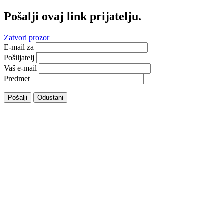
Pošalji ovaj link prijatelju.
Zatvori prozor
E-mail za
Pošiljatelj
Vaš e-mail
Predmet
Pošalji
Odustani