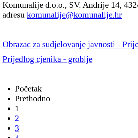
Komunalije d.o.o., SV. Andrije 14, 43
adresu
komunalije@komunalije.hr
Obrazac za sudjelovanje javnosti - Prij
Prijedlog cjenika - groblje
Početak
Prethodno
1
2
3
4