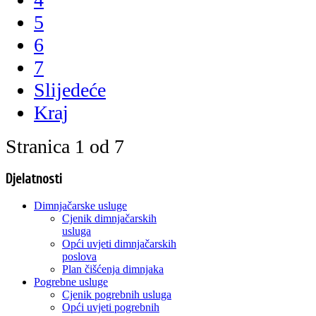
5
6
7
Slijedeće
Kraj
Stranica 1 od 7
Djelatnosti
Dimnjačarske usluge
Cjenik dimnjačarskih
usluga
Opći uvjeti dimnjačarskih
poslova
Plan čišćenja dimnjaka
Pogrebne usluge
Cjenik pogrebnih usluga
Opći uvjeti pogrebnih