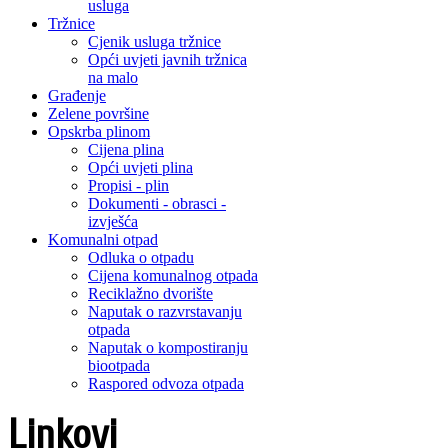
usluga
Tržnice
Cjenik usluga tržnice
Opći uvjeti javnih tržnica
na malo
Građenje
Zelene površine
Opskrba plinom
Cijena plina
Opći uvjeti plina
Propisi - plin
Dokumenti - obrasci -
izvješća
Komunalni otpad
Odluka o otpadu
Cijena komunalnog otpada
Reciklažno dvorište
Naputak o razvrstavanju
otpada
Naputak o kompostiranju
biootpada
Raspored odvoza otpada
Linkovi