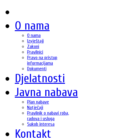
O nama
O nama
Izvještaji
Zakoni
Pravilnici
Pravo na pristup
informacijama
Dokumenti
Djelatnosti
Javna nabava
Plan nabave
Natječaji
Pravilnik o nabavi roba,
radova i usluga
Sukob interesa
Kontakt