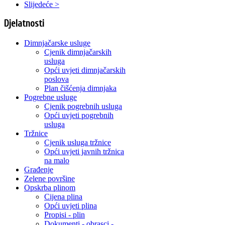
Slijedeće >
Djelatnosti
Dimnjačarske usluge
Cjenik dimnjačarskih
usluga
Opći uvjeti dimnjačarskih
poslova
Plan čišćenja dimnjaka
Pogrebne usluge
Cjenik pogrebnih usluga
Opći uvjeti pogrebnih
usluga
Tržnice
Cjenik usluga tržnice
Opći uvjeti javnih tržnica
na malo
Građenje
Zelene površine
Opskrba plinom
Cijena plina
Opći uvjeti plina
Propisi - plin
Dokumenti - obrasci -