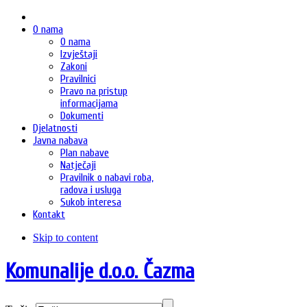
O nama
O nama
Izvještaji
Zakoni
Pravilnici
Pravo na pristup
informacijama
Dokumenti
Djelatnosti
Javna nabava
Plan nabave
Natječaji
Pravilnik o nabavi roba,
radova i usluga
Sukob interesa
Kontakt
Skip to content
Komunalije d.o.o. Čazma