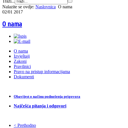
Traži...
Nalazite se ovdje:
Naslovnica
O nama
02/01 2017
O nama
O nama
Izvještaji
Zakoni
Pravilnici
Pravo na pristup informacijama
Dokumenti
Obavijest o načinu podnošenja prigovora
Najčešća pitanja i odgovori
< Prethodno