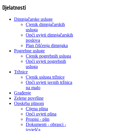
Djelatnosti
Dimnjačarske usluge
Cjenik dimnjačarskih
usluga
Opći uvjeti dimnjačarskih
poslova
Plan čišćenja dimnjaka
Pogrebne usluge
Cjenik pogrebnih usluga
Opći uvjeti pogrebnih
usluga
Tržnice
Cjenik usluga tržnice
Opći uvjeti javnih tržnica
na malo
Građenje
Zelene površine
Opskrba plinom
Cijena plina
Opći uvjeti plina
Propisi - plin
Dokumenti - obrasci -
izvješća