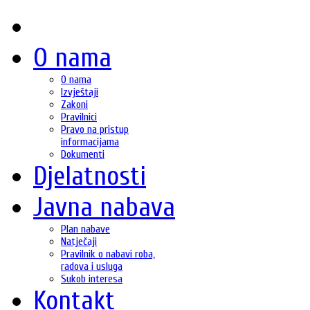
O nama
O nama
Izvještaji
Zakoni
Pravilnici
Pravo na pristup
informacijama
Dokumenti
Djelatnosti
Javna nabava
Plan nabave
Natječaji
Pravilnik o nabavi roba,
radova i usluga
Sukob interesa
Kontakt