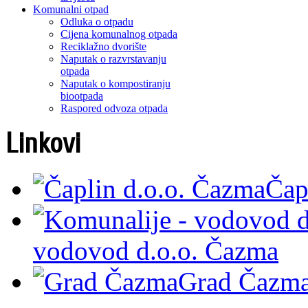
Komunalni otpad
Odluka o otpadu
Cijena komunalnog otpada
Reciklažno dvorište
Naputak o razvrstavanju
otpada
Naputak o kompostiranju
biootpada
Raspored odvoza otpada
Linkovi
Čap
vodovod d.o.o. Čazma
Grad Čazm