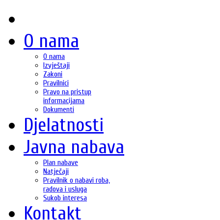
O nama
O nama
Izvještaji
Zakoni
Pravilnici
Pravo na pristup
informacijama
Dokumenti
Djelatnosti
Javna nabava
Plan nabave
Natječaji
Pravilnik o nabavi roba,
radova i usluga
Sukob interesa
Kontakt