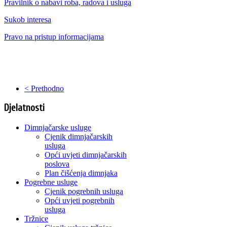
Pravilnik o nabavi roba, radova i usluga
Sukob interesa
Pravo na pristup informacijama
< Prethodno
Djelatnosti
Dimnjačarske usluge
Cjenik dimnjačarskih
usluga
Opći uvjeti dimnjačarskih
poslova
Plan čišćenja dimnjaka
Pogrebne usluge
Cjenik pogrebnih usluga
Opći uvjeti pogrebnih
usluga
Tržnice