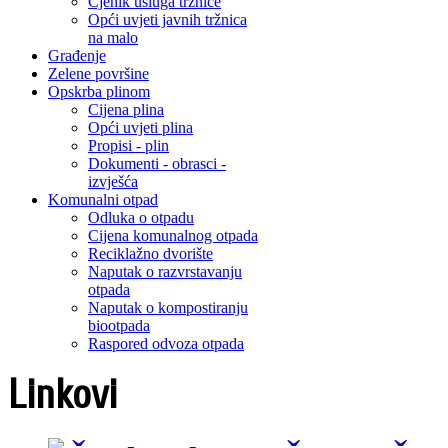
Cjenik usluga tržnice
Opći uvjeti javnih tržnica
na malo
Građenje
Zelene površine
Opskrba plinom
Cijena plina
Opći uvjeti plina
Propisi - plin
Dokumenti - obrasci -
izvješća
Komunalni otpad
Odluka o otpadu
Cijena komunalnog otpada
Reciklažno dvorište
Naputak o razvrstavanju
otpada
Naputak o kompostiranju
biootpada
Raspored odvoza otpada
Linkovi