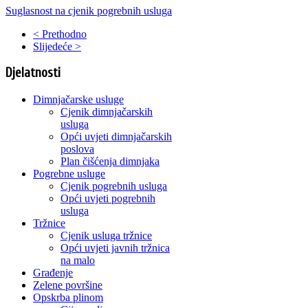
Suglasnost na cjenik pogrebnih usluga
< Prethodno
Slijedeće >
Djelatnosti
Dimnjačarske usluge
Cjenik dimnjačarskih
usluga
Opći uvjeti dimnjačarskih
poslova
Plan čišćenja dimnjaka
Pogrebne usluge
Cjenik pogrebnih usluga
Opći uvjeti pogrebnih
usluga
Tržnice
Cjenik usluga tržnice
Opći uvjeti javnih tržnica
na malo
Građenje
Zelene površine
Opskrba plinom