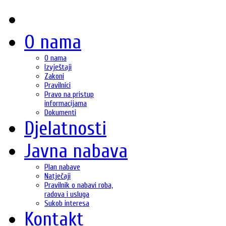
O nama
O nama
Izvještaji
Zakoni
Pravilnici
Pravo na pristup
informacijama
Dokumenti
Djelatnosti
Javna nabava
Plan nabave
Natječaji
Pravilnik o nabavi roba,
radova i usluga
Sukob interesa
Kontakt