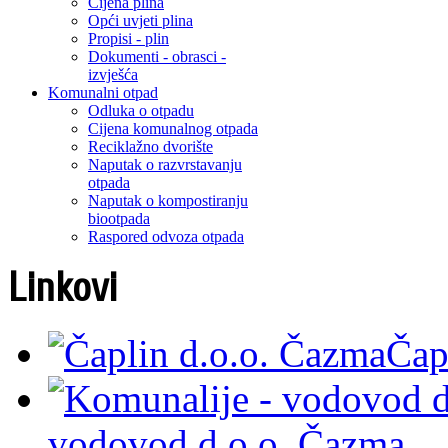
Cijena plina
Opći uvjeti plina
Propisi - plin
Dokumenti - obrasci -
izvješća
Komunalni otpad
Odluka o otpadu
Cijena komunalnog otpada
Reciklažno dvorište
Naputak o razvrstavanju
otpada
Naputak o kompostiranju
biootpada
Raspored odvoza otpada
Linkovi
Čap
vodovod d.o.o. Čazma