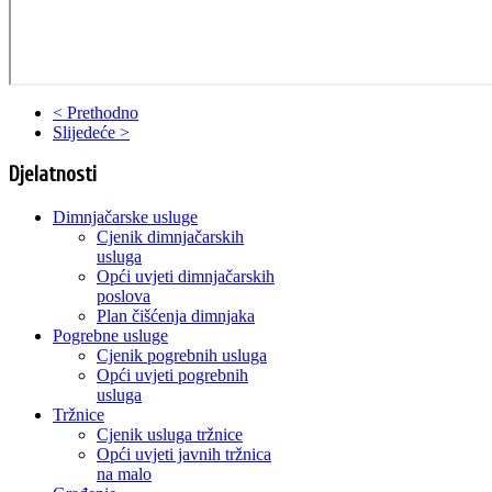
< Prethodno
Slijedeće >
Djelatnosti
Dimnjačarske usluge
Cjenik dimnjačarskih
usluga
Opći uvjeti dimnjačarskih
poslova
Plan čišćenja dimnjaka
Pogrebne usluge
Cjenik pogrebnih usluga
Opći uvjeti pogrebnih
usluga
Tržnice
Cjenik usluga tržnice
Opći uvjeti javnih tržnica
na malo