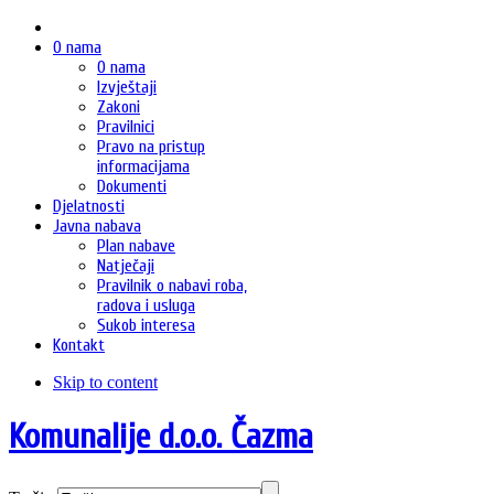
O nama
O nama
Izvještaji
Zakoni
Pravilnici
Pravo na pristup
informacijama
Dokumenti
Djelatnosti
Javna nabava
Plan nabave
Natječaji
Pravilnik o nabavi roba,
radova i usluga
Sukob interesa
Kontakt
Skip to content
Komunalije d.o.o. Čazma