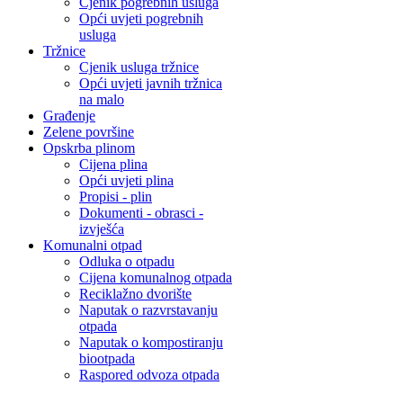
Cjenik pogrebnih usluga
Opći uvjeti pogrebnih
usluga
Tržnice
Cjenik usluga tržnice
Opći uvjeti javnih tržnica
na malo
Građenje
Zelene površine
Opskrba plinom
Cijena plina
Opći uvjeti plina
Propisi - plin
Dokumenti - obrasci -
izvješća
Komunalni otpad
Odluka o otpadu
Cijena komunalnog otpada
Reciklažno dvorište
Naputak o razvrstavanju
otpada
Naputak o kompostiranju
biootpada
Raspored odvoza otpada