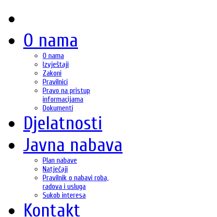
O nama
O nama
Izvještaji
Zakoni
Pravilnici
Pravo na pristup
informacijama
Dokumenti
Djelatnosti
Javna nabava
Plan nabave
Natječaji
Pravilnik o nabavi roba,
radova i usluga
Sukob interesa
Kontakt