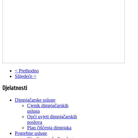
< Prethodno
Slijedeće >
Djelatnosti
Dimnjačarske usluge
Cjenik dimnjačarskih
usluga
Opći uvjeti dimnjačarskih
poslova
Plan čišćenja dimnjaka
Pogrebne usluge