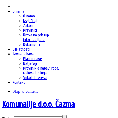
O nama
O nama
Izvještaji
Zakoni
Pravilnici
Pravo na pristup
informacijama
Dokumenti
Djelatnosti
Javna nabava
Plan nabave
Natječaji
Pravilnik o nabavi roba,
radova i usluga
Sukob interesa
Kontakt
Skip to content
Komunalije d.o.o. Čazma