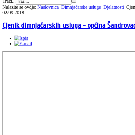
Traži...
Nalazite se ovdje:
Naslovnica
Dimnjačarske usluge
Djelatnosti
Cjen
02/09 2018
Cjenik dimnjačarskih usluga - općina Šandrova