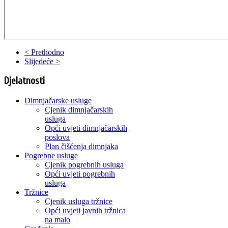
< Prethodno
Slijedeće >
Djelatnosti
Dimnjačarske usluge
Cjenik dimnjačarskih
usluga
Opći uvjeti dimnjačarskih
poslova
Plan čišćenja dimnjaka
Pogrebne usluge
Cjenik pogrebnih usluga
Opći uvjeti pogrebnih
usluga
Tržnice
Cjenik usluga tržnice
Opći uvjeti javnih tržnica
na malo