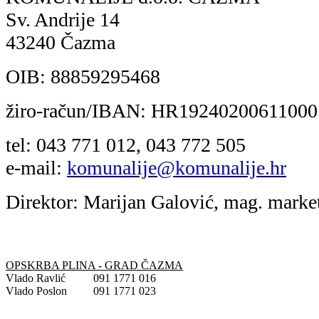
Sv. Andrije 14
43240 Čazma
OIB: 88859295468
žiro-račun/IBAN:
HR19240200611000
tel: 043 771 012, 043 772 505
e-mail:
komunalije@komunalije.hr
Direktor:
Marijan Galović, mag. market
OPSKRBA PLINA - GRAD ČAZMA
Vlado Ravlić
091 1771 016
Vlado Poslon
091 1771 023