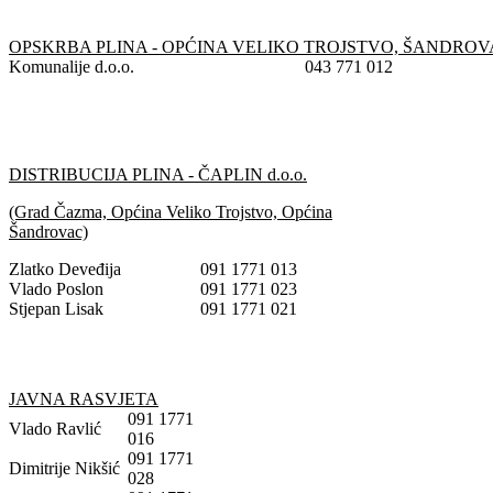
OPSKRBA PLINA - OPĆINA VELIKO TROJSTVO, ŠANDRO
Komunalije d.o.o.
043 771 012
DISTRIBUCIJA PLINA - ČAPLIN d.o.o.
(Grad Čazma, Općina Veliko Trojstvo, Općina
Šandrovac)
Zlatko Deveđija
091 1771 013
Vlado Poslon
091 1771 023
Stjepan Lisak
091 1771 021
JAVNA RASVJETA
091 1771
Vlado Ravlić
016
091 1771
Dimitrije Nikšić
028