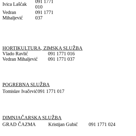
091 1771
Ivica Lašćak
010
Vedran
091 1771
Mihaljević
037
HORTIKULTURA, ZIMSKA SLUŽBA
Vlado Ravlić
091 1771 016
Vedran Mihaljević
091 1771 037
POGREBNA SLUŽBA
Tomislav Ivačević
091 1771 017
DIMNJAČARSKA SLUŽBA
GRAD ČAZMA
Kristijan Gubić
091 1771 024