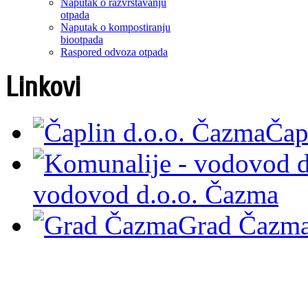
Naputak o razvrstavanju
otpada
Naputak o kompostiranju
biootpada
Raspored odvoza otpada
Linkovi
Čap
vodovod d.o.o. Čazma
Grad Čazm