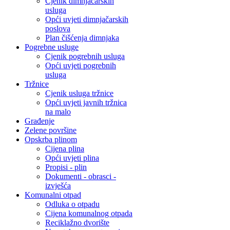
Cjenik dimnjačarskih
usluga
Opći uvjeti dimnjačarskih
poslova
Plan čišćenja dimnjaka
Pogrebne usluge
Cjenik pogrebnih usluga
Opći uvjeti pogrebnih
usluga
Tržnice
Cjenik usluga tržnice
Opći uvjeti javnih tržnica
na malo
Građenje
Zelene površine
Opskrba plinom
Cijena plina
Opći uvjeti plina
Propisi - plin
Dokumenti - obrasci -
izvješća
Komunalni otpad
Odluka o otpadu
Cijena komunalnog otpada
Reciklažno dvorište