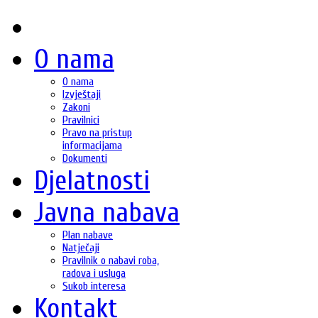
O nama
O nama
Izvještaji
Zakoni
Pravilnici
Pravo na pristup
informacijama
Dokumenti
Djelatnosti
Javna nabava
Plan nabave
Natječaji
Pravilnik o nabavi roba,
radova i usluga
Sukob interesa
Kontakt