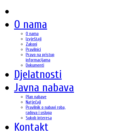
O nama
O nama
Izvještaji
Zakoni
Pravilnici
Pravo na pristup
informacijama
Dokumenti
Djelatnosti
Javna nabava
Plan nabave
Natječaji
Pravilnik o nabavi roba,
radova i usluga
Sukob interesa
Kontakt