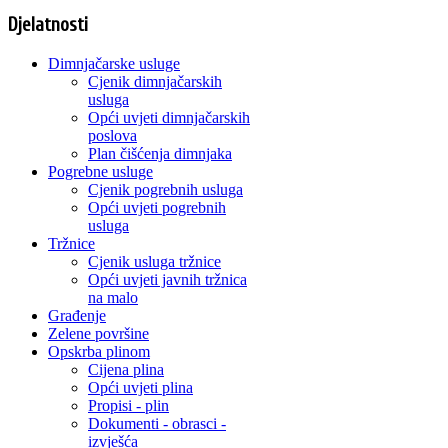
Djelatnosti
Dimnjačarske usluge
Cjenik dimnjačarskih
usluga
Opći uvjeti dimnjačarskih
poslova
Plan čišćenja dimnjaka
Pogrebne usluge
Cjenik pogrebnih usluga
Opći uvjeti pogrebnih
usluga
Tržnice
Cjenik usluga tržnice
Opći uvjeti javnih tržnica
na malo
Građenje
Zelene površine
Opskrba plinom
Cijena plina
Opći uvjeti plina
Propisi - plin
Dokumenti - obrasci -
izvješća