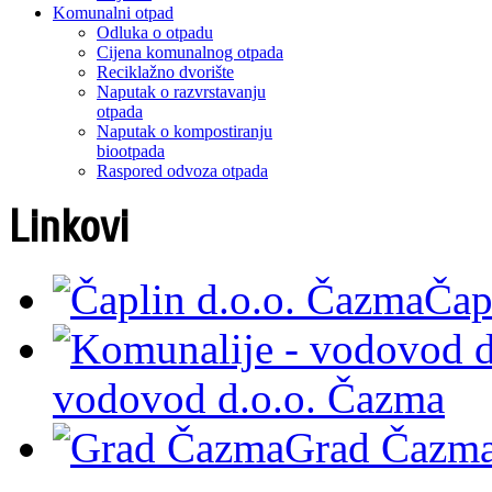
Komunalni otpad
Odluka o otpadu
Cijena komunalnog otpada
Reciklažno dvorište
Naputak o razvrstavanju
otpada
Naputak o kompostiranju
biootpada
Raspored odvoza otpada
Linkovi
Čap
vodovod d.o.o. Čazma
Grad Čazm