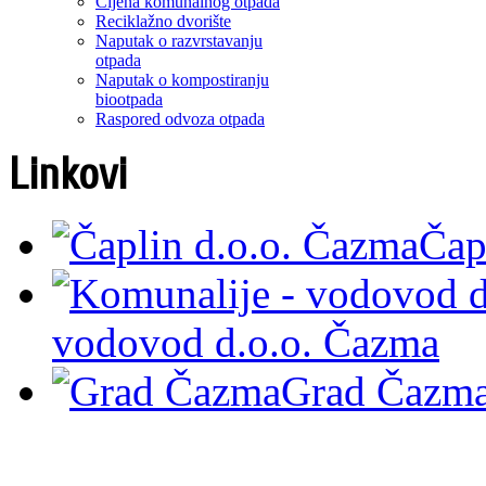
Cijena komunalnog otpada
Reciklažno dvorište
Naputak o razvrstavanju
otpada
Naputak o kompostiranju
biootpada
Raspored odvoza otpada
Linkovi
Čap
vodovod d.o.o. Čazma
Grad Čazm