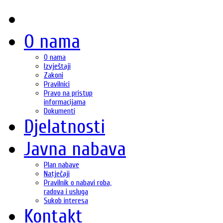
O nama
O nama
Izvještaji
Zakoni
Pravilnici
Pravo na pristup
informacijama
Dokumenti
Djelatnosti
Javna nabava
Plan nabave
Natječaji
Pravilnik o nabavi roba,
radova i usluga
Sukob interesa
Kontakt