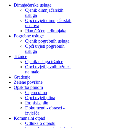
Dimnjačarske usluge
Cjenik dimnjačarskih
usluga
Opći uvjeti dimnjačarskih
poslova
Plan čišćenja dimnjaka
Pogrebne usluge
Cjenik pogrebnih usluga
Opći uvjeti pogrebnih
usluga
Tržnice
Cjenik usluga tržnice
Opći uvjeti javnih tržnica
na malo
Građenje
Zelene površine
Opskrba plinom
Cijena plina
Opći uvjeti plina
Propisi - plin
Dokumenti - obrasci -
izvješća
Komunalni otpad
Odluka o otpadu