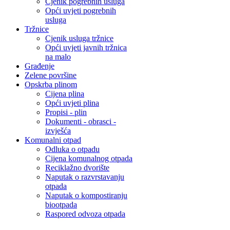
Cjenik pogrebnih usluga
Opći uvjeti pogrebnih
usluga
Tržnice
Cjenik usluga tržnice
Opći uvjeti javnih tržnica
na malo
Građenje
Zelene površine
Opskrba plinom
Cijena plina
Opći uvjeti plina
Propisi - plin
Dokumenti - obrasci -
izvješća
Komunalni otpad
Odluka o otpadu
Cijena komunalnog otpada
Reciklažno dvorište
Naputak o razvrstavanju
otpada
Naputak o kompostiranju
biootpada
Raspored odvoza otpada