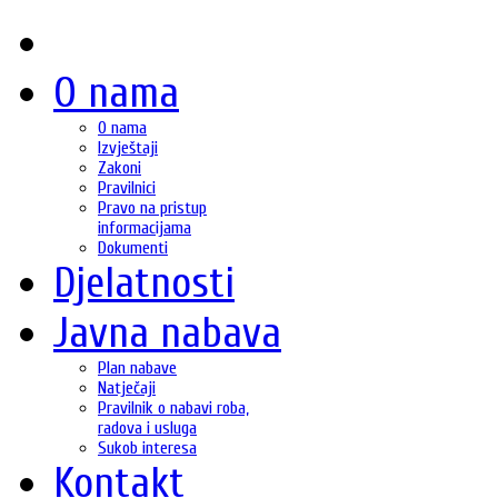
O nama
O nama
Izvještaji
Zakoni
Pravilnici
Pravo na pristup
informacijama
Dokumenti
Djelatnosti
Javna nabava
Plan nabave
Natječaji
Pravilnik o nabavi roba,
radova i usluga
Sukob interesa
Kontakt