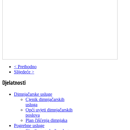
< Prethodno
Slijedeće >
Djelatnosti
Dimnjačarske usluge
Cjenik dimnjačarskih
usluga
Opći uvjeti dimnjačarskih
poslova
Plan čišćenja dimnjaka
Pogrebne usluge