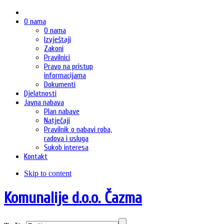
O nama
O nama
Izvještaji
Zakoni
Pravilnici
Pravo na pristup
informacijama
Dokumenti
Djelatnosti
Javna nabava
Plan nabave
Natječaji
Pravilnik o nabavi roba,
radova i usluga
Sukob interesa
Kontakt
Skip to content
Komunalije d.o.o. Čazma