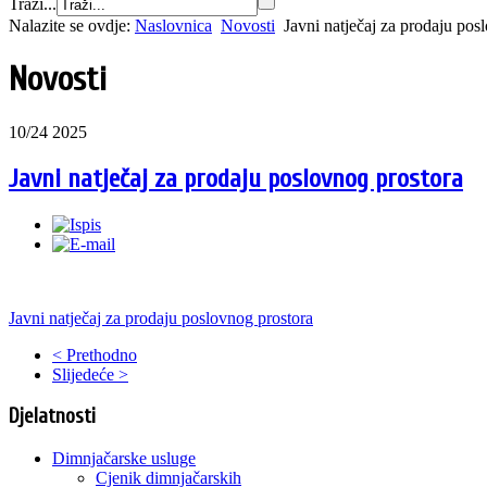
Traži...
Nalazite se ovdje:
Naslovnica
Novosti
Javni natječaj za prodaju pos
Novosti
10/24 2025
Javni natječaj za prodaju poslovnog prostora
Javni natječaj za prodaju poslovnog prostora
< Prethodno
Slijedeće >
Djelatnosti
Dimnjačarske usluge
Cjenik dimnjačarskih