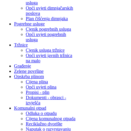
usluga
Opći uvjeti dimnjačarskih
poslova
Plan čišćenja dimnjaka
Pogrebne usluge
Cjenik pogrebnih usluga
Opći uvjeti pogrebnih
usluga
Tržnice
Cjenik usluga tržnice
Opći uvjeti javnih tržnica
na malo
Građenje
Zelene površine
Opskrba plinom
Cijena plina
Opći uvjeti plina
Propisi - plin
Dokumenti - obrasci -
izvješća
Komunalni otpad
Odluka o otpadu
Cijena komunalnog otpada
Reciklažno dvorište
Naputak o razvrstavanju